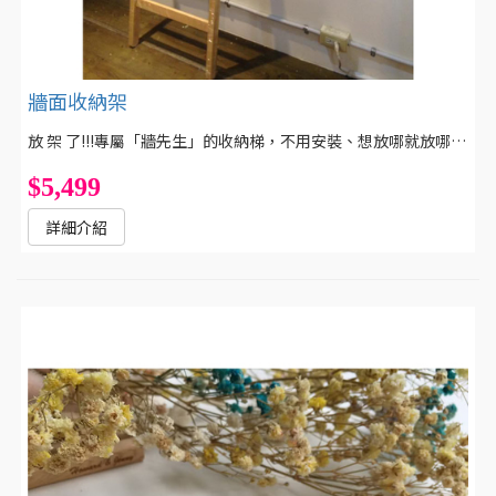
牆面收納架
放 架 了!!!專屬「牆先生」的收納梯，不用安裝、想放哪就放哪、毫無拘束地陪伴你的居家生活！簡易的橫桿設計，可依照自己的需求自行調整，要你收納—無煩惱！替散落在房間各處的衣服、襪子、褲子、飾品、圍巾......找個家吧！
$5,499
詳細介紹