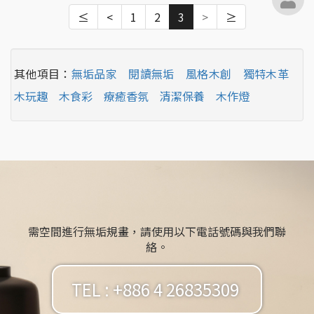
≤
<
1
2
3
>
≥
其他項目：
無垢品家
閱讀無垢
風格木創
獨特木革
木玩趣
木食彩
療癒香氛
清潔保養
木作燈
需空間進行無垢規畫，請使用以下電話號碼與我們聯
絡。
TEL : +886 4 26835309