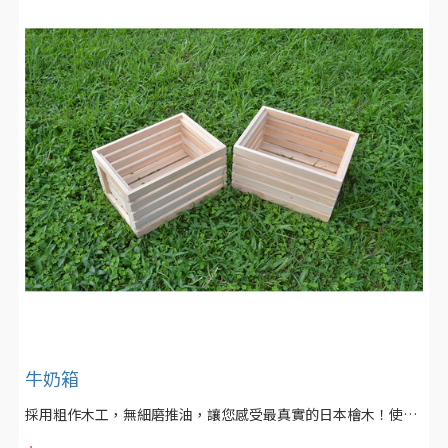
牛奶箱
採用粗作木工，無細磨推油，讓您感受最真實的日本檜木！使用不鏽鋼釘製，不怕鋼釘生鏽牛奶箱不穩！