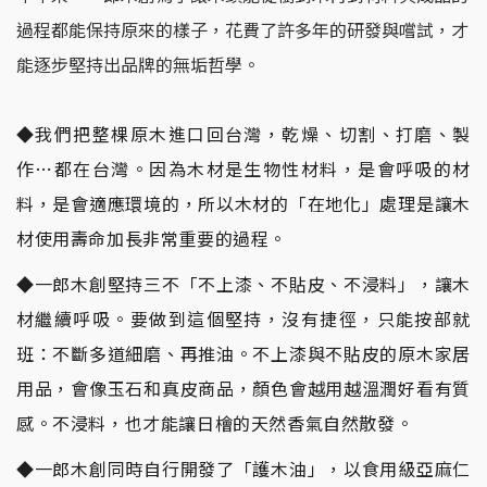
過程都能保持原來的樣子，花費了許多年的研發與嚐試，才
能逐步堅持出品牌的無垢哲學。
◆我們把整棵原木進口回台灣，乾燥、切割、打磨、製
作…都在台灣。因為木材是生物性材料，是會呼吸的材
料，是會適應環境的，所以木材的「在地化」處理是讓木
材使用壽命加長非常重要的過程。
◆一郎木創堅持三不「不上漆、不貼皮、不浸料」，讓木
材繼續呼吸。要做到這個堅持，沒有捷徑，只能按部就
班：不斷多道細磨、再推油。不上漆與不貼皮的原木家居
用品，會像玉石和真皮商品，顏色會越用越溫潤好看有質
感。不浸料，也才能讓日檜的天然香氣自然散發。
◆一郎木創同時自行開發了「護木油」，以食用級亞麻仁