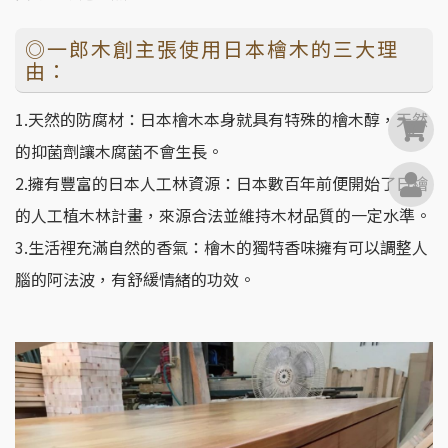
◎一郎木創主張使用日本檜木的三大理
由：
1.天然的防腐材：日本檜木本身就具有特殊的檜木醇，天然
0
的抑菌劑讓木腐菌不會生長。
2.擁有豐富的日本人工林資源：日本數百年前便開始了日檜
的人工植木林計畫，來源合法並維持木材品質的一定水準。
3.生活裡充滿自然的香氣：檜木的獨特香味擁有可以調整人
腦的阿法波，有舒緩情緒的功效。