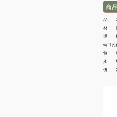
商
品 名
材 質
規 格：
碗口孔徑
包 裝
產 
備 註