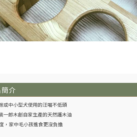
品簡介
咪或中小型犬使用的汪喵不低頭
裝一郎木創自家生產的天然護木油
0度，家中毛小孩進食更沒負擔