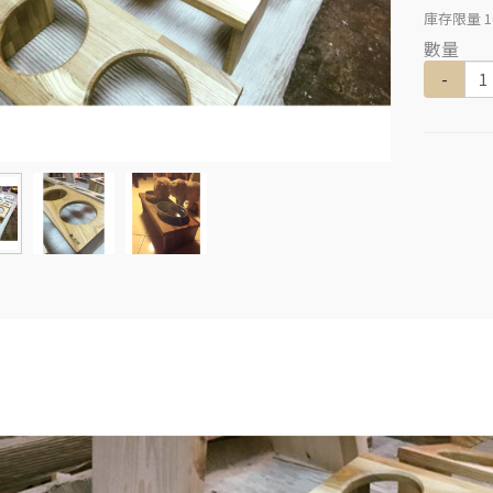
庫存限量
1
數量
-