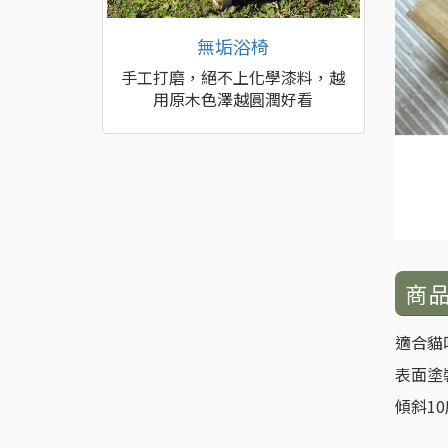
無垢浴椅
手工打磨，絕不上化學漆料，越
用原木色澤越圓潤好看
商
適合貓
表面塗
傾斜1