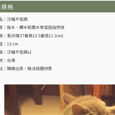
品規格
：汪喵不低頭
：栓木、櫸木和栗木等混搭自然拼
長36寬37最高13.5最低11 (cm)
：12 cm
：汪喵不低頭x1
地：台灣
：隨機出貨，無法挑選材質