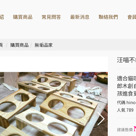
紹
購買商品
常見問答
最新消息
聯絡我們
會
頁
購買商品
無垢品家
汪喵不
適合貓
郎木創
孩進食
代碼
hino
人氣
789
建議售價