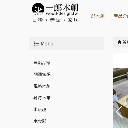
一郎木創
產品介
首
Menu
無垢品家
閱讀無垢
風格木創
獨特木革
木玩趣
木食彩