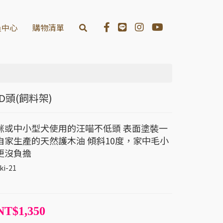
員中心
購物清單
D頭(飼料架)
咪或中小型犬使用的汪喵不低頭 表面塗裝一
自家生產的天然護木油 傾斜10度，家中毛小
更沒負擔
ki-21
NT$1,350