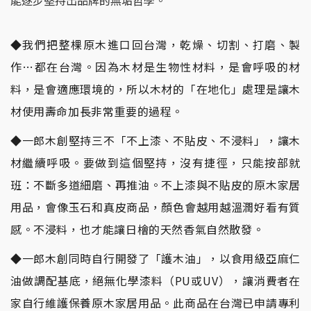
◆我們把整棵原木進口回台灣，乾燥、切割、打磨、製
作…都在台灣。因為木材是生物性材料，是會呼吸的材
料，是會適應環境的，所以木材的「在地化」處理是讓木
材使用壽命加長非常重要的過程。
◆一郎木創堅持三不「不上漆、不貼皮、不浸料」，讓木
材繼續呼吸。要做到這個堅持，沒有捷徑，只能按部就
班：不斷多道細磨、再推油。不上漆與不貼皮的原木家居
用品，會像玉石和真皮商品，顏色會越用越溫潤好看有質
感。不浸料，也才能讓日檜的天然香氣自然散發。
◆一郎木創同時自行開發了「護木油」，以食用級亞麻仁
油做調配基底，絕無化學漆料（PU或UV），讓消費者在
家自行維護保養原木家居用品。此商品在台灣已申請專利