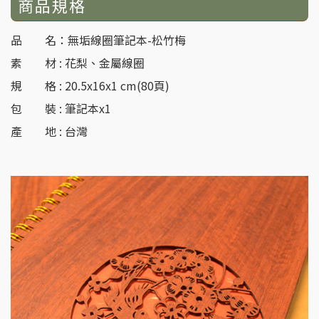
商品規格
品 名：無垢線圈筆記本-松竹梅
素 材 : 花梨、金屬線圈
規 格 : 20.5x16x1 cm(80頁)
包 裝 : 筆記本x1
產 地 : 台灣