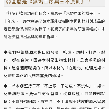
◎甚麼是《無垢工序與三不原則》？
「無垢」這個詞來自日文，意思是『木頭原來的樣子』。
十年來，一郎木創為了讓木頭能從樹到木再到材料與成品的
過程都能保持原來的樣子，花費了許多年的研發與嚐試，才
能逐步堅持出品牌的無垢哲學。
◆我們把整棵原木進口回台灣，乾燥、切割、打磨、製
作…都在台灣。因為木材是生物性材料，是會呼吸的材
料，是會適應環境的，所以木材的「在地化」處理是讓木
材使用壽命加長非常重要的過程。
◆一郎木創堅持三不「不上漆、不貼皮、不浸料」，讓木
材繼續呼吸。要做到這個堅持，沒有捷徑，只能按部就
班：不斷多道細磨、再推油。不上漆與不貼皮的原木家居
用品，會像玉石和真皮商品，顏色會越用越溫潤好看有質