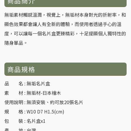
商品簡介
無垢素材觸感溫潤，視覺上，無垢材本身對光的折射率，和
顯色效果都會讓人有全新的體驗，而使用者透過手心的溫
度，可以讓每一個名片盒更臻精彩，十足提顯個人獨特性的
隨身單品。
商品規格
品 名 : 無垢名片盒
素 材 : 無垢材-日本檜木
使用說明 : 無須安裝、約可放20張名片
規 格 : W10 D7 H1.5(cm)
包 裝 : 名片盒x1
產 地 : 台灣