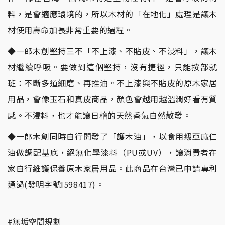
料，是會適應環境的，所以木材的「在地化」處理是讓木
材使用壽命加長非常重要的過程。
◆一郎木創堅持三不「不上漆、不貼皮、不浸料」，讓木
材繼續呼吸。要做到這個堅持，沒有捷徑，只能按部就
班：不斷多道細磨、再推油。不上漆與不貼皮的原木家居
用品，會像玉石和真皮商品，顏色會越用越溫潤好看有質
感。不浸料，也才能讓日檜的天然香氣自然散發。
◆一郎木創同時自行開發了「護木油」，以食用級亞麻仁
油做調配基底，絕無化學漆料（PU或UV），讓消費者在
家自行維護保養原木家居用品。此商品在台灣已申請專利
通過(發明字號I598417)。
#無垢空間規劃