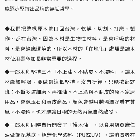
能逐步堅持出品牌的無垢哲學。
◆我們把整棵原木進口回台灣，乾燥、切割、打磨、製
作…都在台灣。因為木材是生物性材料，是會呼吸的材
料，是會適應環境的，所以木材的「在地化」處理是讓木
材使用壽命加長非常重要的過程。
◆一郎木創堅持三不「不上漆、不貼皮、不浸料」，讓木
材繼續呼吸。要做到這個堅持，沒有捷徑，只能按部就
班：不斷多道細磨、再推油。不上漆與不貼皮的原木家居
用品，會像玉石和真皮商品，顏色會越用越溫潤好看有質
感。不浸料，也才能讓日檜的天然香氣自然散發。
◆一郎木創同時自行開發了「護木油」，以食用級亞麻仁
油做調配基底，絕無化學漆料（PU或UV），讓消費者在