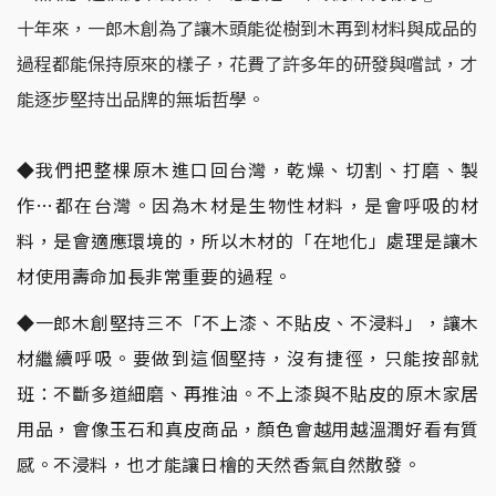
十年來，一郎木創為了讓木頭能從樹到木再到材料與成品的
過程都能保持原來的樣子，花費了許多年的研發與嚐試，才
能逐步堅持出品牌的無垢哲學。
◆我們把整棵原木進口回台灣，乾燥、切割、打磨、製
作…都在台灣。因為木材是生物性材料，是會呼吸的材
料，是會適應環境的，所以木材的「在地化」處理是讓木
材使用壽命加長非常重要的過程。
◆一郎木創堅持三不「不上漆、不貼皮、不浸料」，讓木
材繼續呼吸。要做到這個堅持，沒有捷徑，只能按部就
班：不斷多道細磨、再推油。不上漆與不貼皮的原木家居
用品，會像玉石和真皮商品，顏色會越用越溫潤好看有質
感。不浸料，也才能讓日檜的天然香氣自然散發。