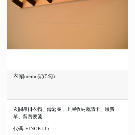
衣帽memo架(5勾)
玄關吊掛衣帽、鑰匙圈，上層收納邀請卡、繳費
單、留言便箋
代碼: HINOKI-15