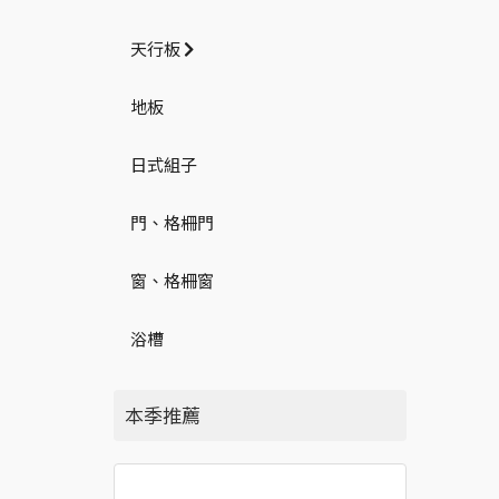
天行板
地板
日式組子
門、格柵門
窗、格柵窗
浴槽
本季推薦