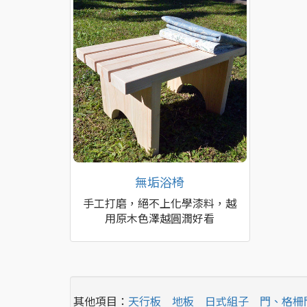
無垢浴椅
手工打磨，絕不上化學漆料，越
用原木色澤越圓潤好看
其他項目：
天行板
地板
日式組子
門、格柵