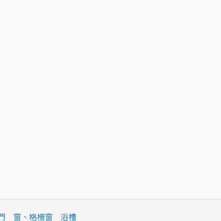
門
窗、格柵窗
浴槽