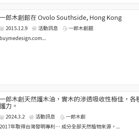
一郎木創館在 Ovolo Southside, Hong Kong
年來，一郎木創為了讓木頭能從樹到木再到材料與成品的過程都能
2015.12.9
活動訊息
一郎木創館
buymedesign.com...
刮傷。
居家木材使用。
一郎木創天然護木油，實木的滲透吸收性極佳，各
木材一定的品質，
護力。
2024.3.2
活動訊息
一郎木創
2017年取得台灣發明專利⋯ 成分全部天然植物來源。...
本檜木，以無垢工序來取材並應用。