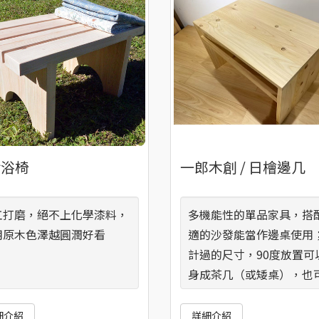
垢浴椅
一郎木創 / 日檜邊几
工打磨，絕不上化學漆料，
多機能性的單品家具，搭
用原木色澤越圓潤好看
適的沙發能當作邊桌使用
計過的尺寸，90度放置可
身成茶几（或矮桌），也
是坐具（凳子或是穿鞋椅
細介紹
詳細介紹