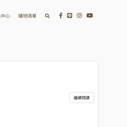
員中心
購物清單
發展的趨勢。一郎木創堅持三大原則：「不上漆、不貼皮、不
美麗。
養。
繼續閱讀
工序」，為喜愛木頭的朋友、保留木頭原來的樣子， 陪伴大家