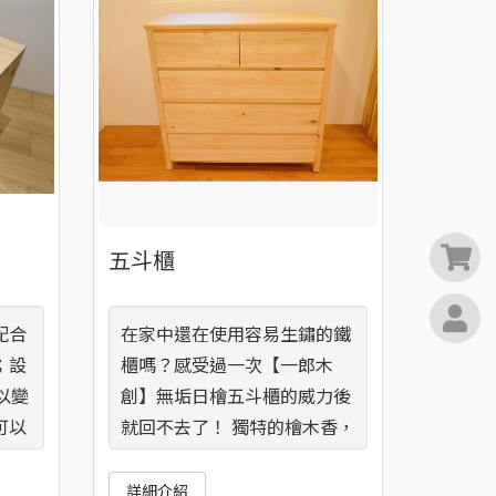
0
五斗櫃
配合
在家中還在使用容易生鏽的鐵
；設
櫃嗎？感受過一次【一郎木
以變
創】無垢日檜五斗櫃的威力後
可以
就回不去了！ 獨特的檜木香，
）！
紓壓指數大大提升！
詳細介紹