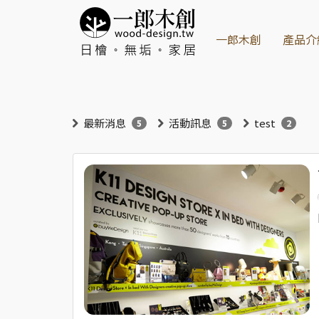
一郎木創
產品介
最新消息
活動訊息
test
5
5
2
一郎木創，日本檜木的專家。
無垢家具，源自日本傳統工藝，代表「木頭原本的樣子」。這
浸料」，讓木材能夠自然呼吸並保持長久壽命。選擇無垢家具
無垢家具、原木家具、日檜木家具、不上漆家具、不貼皮家具
品牌簡介
我們相信：只有真正認識木材，才能更進一步學習善待環境資
2008年成立的一郎木創，十年走來，持續自行從日本人工林
享受真正無毒、永續環保的生活。