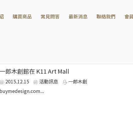
紹
購買商品
常見問答
最新消息
聯絡我們
會
種原木家具風靡現代家居設計，特別是強調自然、環保和可持續
一郎木創館在 K11 Art Mall
的優勢在於天然的木質香氣、溫潤的質感，隨著時間的流逝愈加
2015.12.15
活動訊息
一郎木創
、環保家具、護木油、自然木材、台灣原木家具、無化學家具保
buymedesign.com...
源，親近自然。
引進日本檜木， 取代來源不明的木材，堅持以「三不原則的無垢