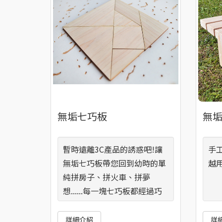
無垢七巧板
無
暫時遠離3C產品的誘惑吧!讓
手
無垢七巧板帶您回到幼時的單
越
純拼房子、拼火車、拼夢
想......每一塊七巧板都經過巧
手細磨，無任何塗裝，讓您玩
得健康無慮。
詳細介紹
詳