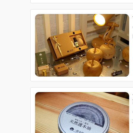
甚麼是「無垢與三不堅持」？
「無垢」這個詞來自日文，意思是『木頭原來的樣子』。 十
持出品牌的無垢哲學。
日本檜木家具比無印良品更好
JAPANES HINOK WOOD
日本檜木，則是一郎木創主張生活中最佳的生物性建材,永不
日本檜木與台灣檜木同屬於「扁柏」的樹種，獨有的檜木醇，
是天然的抑菌劑，日檜可以說是天然的防腐材，非常適合做為
日本國內的文化財建築及廟宇都指定使用檜木。
日本數百年前便開始有了日檜的人工植木林。
在日本，日檜的砍伐處理依循著環保科學與自動化製程，維持
來源合法及有效地控管下，使得日檜能維持在合理的價格！
一郎木創，日本檜木的專家。
一郎木創是少數於日本國有林直接標購日